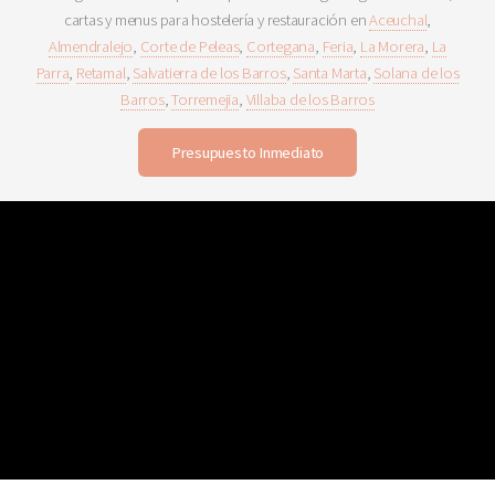
cartas y menus para hostelería y restauración en
Aceuchal
,
Almendralejo
,
Corte de Peleas
,
Cortegana
,
Feria
,
La Morera
,
La
Parra
,
Retamal
,
Salvatierra de los Barros
,
Santa Marta
,
Solana de los
Barros
,
Torremejia
,
Villaba de los Barros
Presupuesto Inmediato