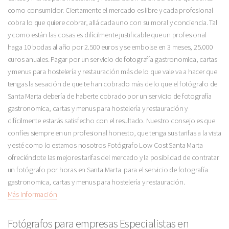
como consumidor. Ciertamente el mercado es libre y cada profesional
cobra lo que quiere cobrar, allá cada uno con su moral y conciencia. Tal
y como están las cosas es difícilmente justificable que un profesional
haga 10 bodas al año por 2.500 euros y se embolse en 3 meses, 25.000
euros anuales. Pagar por un servicio de fotografía gastronomica, cartas
y menus para hostelería y restauración más de lo que vale va a hacer que
tengas la sesación de que te han cobrado más de lo que el fotógrafo de
Santa Marta debería de haberte cobrado por un servicio de fotografía
gastronomica, cartas y menus para hostelería y restauración y
difícilmente estarás satisfecho con el resultado. Nuestro consejo es que
confíes siempre en un profesional honesto, que tenga sus tarifas a la vista
y esté como lo estamos nosotros Fotógrafo Low Cost Santa Marta
ofreciéndote las mejores tarifas del mercado y la posibildad de contratar
un fotógrafo por horas en Santa Marta para el servicio de fotografía
gastronomica, cartas y menus para hostelería y restauración.
Más Información
Fotógrafos para empresas Especialistas en