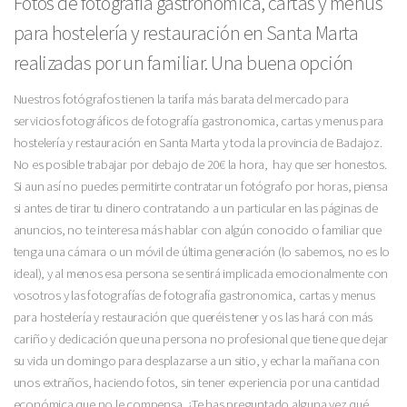
Fotos de fotografía gastronomica, cartas y menus
para hostelería y restauración en Santa Marta
realizadas por un familiar. Una buena opción
Nuestros fotógrafos tienen la tarifa más barata del mercado para
servicios fotográficos de fotografía gastronomica, cartas y menus para
hostelería y restauración en Santa Marta y toda la provincia de Badajoz.
No es posible trabajar por debajo de 20€ la hora, hay que ser honestos.
Si aun así no puedes permitirte contratar un fotógrafo por horas, piensa
si antes de tirar tu dinero contratando a un particular en las páginas de
anuncios, no te interesa más hablar con algún conocido o familiar que
tenga una cámara o un móvil de última generación (lo sabemos, no es lo
ideal), y al menos esa persona se sentirá implicada emocionalmente con
vosotros y las fotografías de fotografía gastronomica, cartas y menus
para hostelería y restauración que queréis tener y os las hará con más
cariño y dedicación que una persona no profesional que tiene que dejar
su vida un domingo para desplazarse a un sitio, y echar la mañana con
unos extraños, haciendo fotos, sin tener experiencia por una cantidad
económica que no le compensa. ¿Te has preguntado alguna vez qué