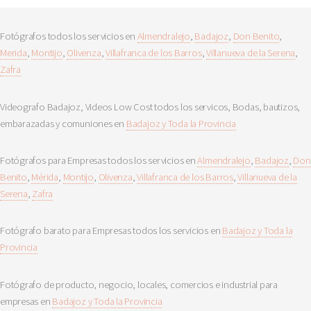
Fotógrafos todos los servicios en
Almendralejo
,
Badajoz
,
Don Benito
,
Merida
,
Montijo
,
Olivenza
,
Villafranca de los Barros
,
Villanueva de la Serena
,
Zafra
Videografo Badajoz, Videos Low Cost todos los servicos, Bodas, bautizos,
embarazadas y comuniones en
Badajoz y Toda la Provincia
Fotógrafos para Empresas todos los servicios en
Almendralejo
,
Badajoz
,
Don
Benito
,
Mérida
,
Montijo
,
Olivenza
,
Villafranca de los Barros
,
Villanueva de la
Serena
,
Zafra
Fotógrafo barato para Empresas todos los servicios en
Badajoz y Toda la
Provincia
Fotógrafo de producto, negocio, locales, comercios e industrial para
empresas en
Badajoz y Toda la Provincia