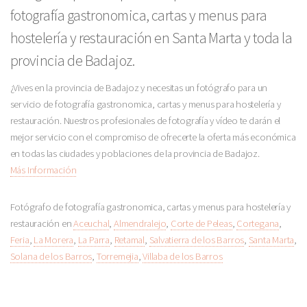
fotografía gastronomica, cartas y menus para
hostelería y restauración en Santa Marta y toda la
provincia de Badajoz.
¿Vives en la provincia de Badajoz y necesitas un fotógrafo para un
servicio de fotografía gastronomica, cartas y menus para hostelería y
restauración. Nuestros profesionales de fotografía y vídeo te darán el
mejor servicio con el compromiso de ofrecerte la oferta más económica
en todas las ciudades y poblaciones de la provincia de Badajoz.
Más Información
Fotógrafo de fotografía gastronomica, cartas y menus para hostelería y
restauración en
Aceuchal
,
Almendralejo
,
Corte de Peleas
,
Cortegana
,
Feria
,
La Morera
,
La Parra
,
Retamal
,
Salvatierra de los Barros
,
Santa Marta
,
Solana de los Barros
,
Torremejia
,
Villaba de los Barros