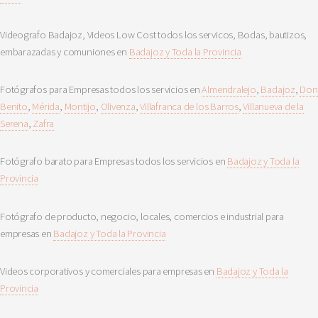
Videografo Badajoz, Videos Low Cost todos los servicos, Bodas, bautizos,
embarazadas y comuniones en
Badajoz y Toda la Provincia
Fotógrafos para Empresas todos los servicios en
Almendralejo
,
Badajoz
,
Don
Benito
,
Mérida
,
Montijo
,
Olivenza
,
Villafranca de los Barros
,
Villanueva de la
Serena
,
Zafra
Fotógrafo barato para Empresas todos los servicios en
Badajoz y Toda la
Provincia
Fotógrafo de producto, negocio, locales, comercios e industrial para
empresas en
Badajoz y Toda la Provincia
Videos corporativos y comerciales para empresas en
Badajoz y Toda la
Provincia