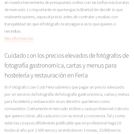
en nuestra herramienta de presupuesto online con las tarifas más baratas
de mercado. Lo importante es que tengas la libertad de decidir lo que
realmente quieres, sepas el precio antes de contratar y evalúes con
tranquiliidad sin que el fotógrafo te atosigue si es lo que quieres o
necesitas.
Más Información
Cuidado con los precios elevados de fotógrafos de
fotografía gastronomica, cartas y menus para
hostelería y restauración en Feria
En Fotógrafo Low Cost Feria sabemos que pagar un precio adecuado
por un servicio de fotografía de fotografía gastronomica, cartas y menus
para hostelería y restauración es un derecho que tienes como
consumidor. Ciertamente el mercado es libre y cada profesional cobra lo
que quiere cobrar, allá cada uno con su moral y conciencia. Tal y como
están las cosas es difícilmente justificable que un profesional haga 10
bodas al año por 2.500 euros y se embolse en 3 meses, 25.000 euros