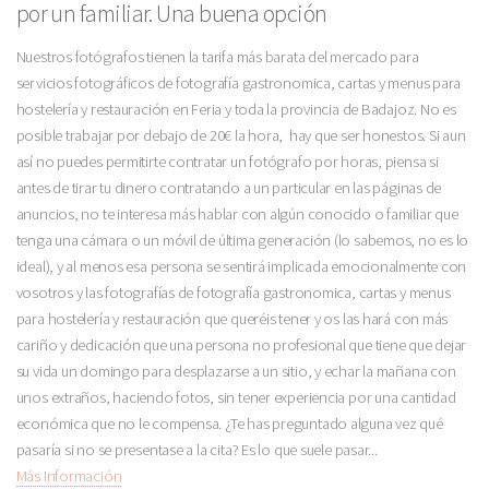
por un familiar. Una buena opción
Nuestros fotógrafos tienen la tarifa más barata del mercado para
servicios fotográficos de fotografía gastronomica, cartas y menus para
hostelería y restauración en Feria y toda la provincia de Badajoz. No es
posible trabajar por debajo de 20€ la hora, hay que ser honestos. Si aun
así no puedes permitirte contratar un fotógrafo por horas, piensa si
antes de tirar tu dinero contratando a un particular en las páginas de
anuncios, no te interesa más hablar con algún conocido o familiar que
tenga una cámara o un móvil de última generación (lo sabemos, no es lo
ideal), y al menos esa persona se sentirá implicada emocionalmente con
vosotros y las fotografías de fotografía gastronomica, cartas y menus
para hostelería y restauración que queréis tener y os las hará con más
cariño y dedicación que una persona no profesional que tiene que dejar
su vida un domingo para desplazarse a un sitio, y echar la mañana con
unos extraños, haciendo fotos, sin tener experiencia por una cantidad
económica que no le compensa. ¿Te has preguntado alguna vez qué
pasaría si no se presentase a la cita? Es lo que suele pasar...
Más Información