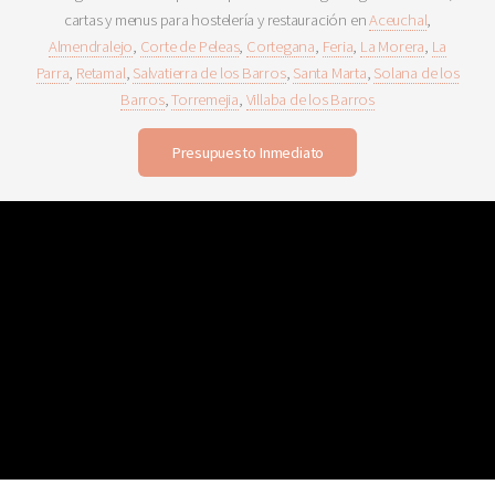
cartas y menus para hostelería y restauración en
Aceuchal
,
Almendralejo
,
Corte de Peleas
,
Cortegana
,
Feria
,
La Morera
,
La
Parra
,
Retamal
,
Salvatierra de los Barros
,
Santa Marta
,
Solana de los
Barros
,
Torremejia
,
Villaba de los Barros
Presupuesto Inmediato