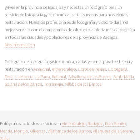
¿Vives en la provincia de Badajoz y necesitas un fotógrafo para un
servicio de fotografía gastronomica, cartas y menus para hostelería y
restauración. Nuestros profesionales de fotografía y vídeo te darán el
mejor servicio con el compromiso de ofrecerte la oferta más económica
en todas las ciudades y poblaciones de la provincia de Badajoz.
Más Información
Fotógrafo de fotografía gastronomica, cartas y menus para hostelería y
restauración en
Aceuchal
,
Almendralejo
,
Corte de Peleas
,
Cortegana
,
Feria
,
La Morera
,
La Parra
,
Retamal
,
Salvatierra de los Barros
,
Santa Marta
,
Solana de los Barros
,
Torremejia
,
Villaba de los Barros
Fotógrafos todos los servicios en
Almendralejo
,
Badajoz
,
Don Benito
,
Merida
,
Montijo
,
Olivenza
,
Villafranca de los Barros
,
Villanueva de la Serena
,
Zafra