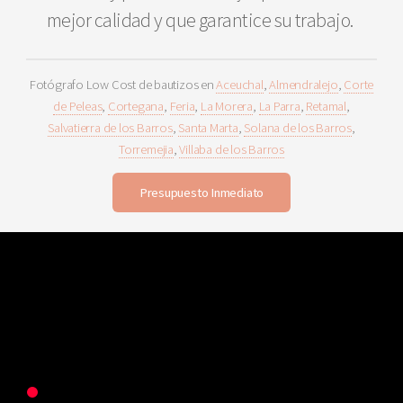
mejor calidad y que garantice su trabajo.
Fotógrafo Low Cost de bautizos en
Aceuchal
,
Almendralejo
,
Corte
de Peleas
,
Cortegana
,
Feria
,
La Morera
,
La Parra
,
Retamal
,
Salvatierra de los Barros
,
Santa Marta
,
Solana de los Barros
,
Torremejia
,
Villaba de los Barros
Presupuesto Inmediato