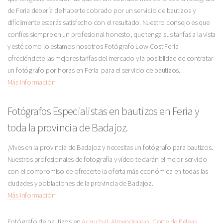
de Feria debería de haberte cobrado por un servicio de bautizos y
difícilmente estarás satisfecho con el resultado. Nuestro consejo es que
confíes siempre en un profesional honesto, que tenga sus tarifas a la vista
y esté como lo estamos nosotros Fotógrafo Low Cost Feria
ofreciéndote las mejores tarifas del mercado y la posibildad de contratar
un fotógrafo por horas en Feria para el servicio de bautizos.
Más Información
Fotógrafos Especialistas en bautizos en Feria y
toda la provincia de Badajoz.
¿Vives en la provincia de Badajoz y necesitas un fotógrafo para bautizos.
Nuestros profesionales de fotografía y vídeo te darán el mejor servicio
con el compromiso de ofrecerte la oferta más económica en todas las
ciudades y poblaciones de la provincia de Badajoz.
Más Información
Fotógrafo de bautizos en
Aceuchal
,
Almendralejo
,
Corte de Peleas
,