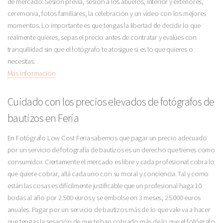
de mercado: Sesión previa, sesión a los abuelos, interior y exteriores,
ceremonia, fotos familiares, la celebración y un vídeo con los mejores
momentos. Lo importante es que tengas la libertad de decidir lo que
realmente quieres, sepas el precio antes de contratar y evalúes con
tranquiliidad sin que el fotógrafo te atosigue si es lo que quieres o
necesitas.
Más Información
Cuidado con los precios elevados de fotógrafos de
bautizos en Feria
En Fotógrafo Low Cost Feria sabemos que pagar un precio adecuado
por un servicio de fotografía de bautizos es un derecho que tienes como
consumidor. Ciertamente el mercado es libre y cada profesional cobra lo
que quiere cobrar, allá cada uno con su moral y conciencia. Tal y como
están las cosas es difícilmente justificable que un profesional haga 10
bodas al año por 2.500 euros y se embolse en 3 meses, 25.000 euros
anuales. Pagar por un servicio de bautizos más de lo que vale va a hacer
que tengas la sesación de que te han cobrado más de lo que el fotógrafo