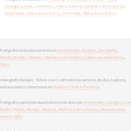
Cortegana
,
Feria
,
La Morera
,
La Parra
,
Retamal
,
Salvatierra de los Barros
,
Santa Marta
,
Solana de los Barros
,
Torremejia
,
Villaba de los Barros
Fotógrafos todos los servicios en
Almendralejo
,
Badajoz
,
Don Benito
,
Merida
,
Montijo
,
Olivenza
,
Villafranca de los Barros
,
Villanueva de la Serena
,
Zafra
Videografo Badajoz, Videos Low Cost todos los servicos, Bodas, bautizos,
embarazadas y comuniones en
Badajoz y Toda la Provincia
Fotógrafos para Empresas todos los servicios en
Almendralejo
,
Badajoz
,
Don
Benito
,
Mérida
,
Montijo
,
Olivenza
,
Villafranca de los Barros
,
Villanueva de la
Serena
,
Zafra