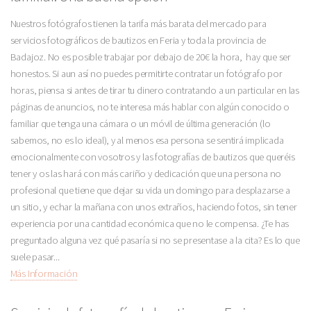
Nuestros fotógrafos tienen la tarifa más barata del mercado para
servicios fotográficos de bautizos en Feria y toda la provincia de
Badajoz. No es posible trabajar por debajo de 20€ la hora, hay que ser
honestos. Si aun así no puedes permitirte contratar un fotógrafo por
horas, piensa si antes de tirar tu dinero contratando a un particular en las
páginas de anuncios, no te interesa más hablar con algún conocido o
familiar que tenga una cámara o un móvil de última generación (lo
sabemos, no es lo ideal), y al menos esa persona se sentirá implicada
emocionalmente con vosotros y las fotografías de bautizos que queréis
tener y os las hará con más cariño y dedicación que una persona no
profesional que tiene que dejar su vida un domingo para desplazarse a
un sitio, y echar la mañana con unos extraños, haciendo fotos, sin tener
experiencia por una cantidad económica que no le compensa. ¿Te has
preguntado alguna vez qué pasaría si no se presentase a la cita? Es lo que
suele pasar...
Más Información