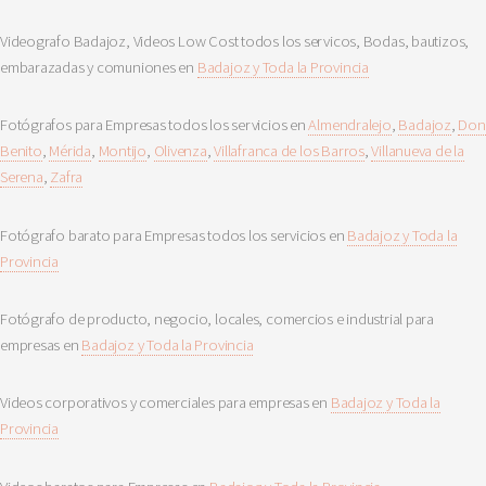
Videografo Badajoz, Videos Low Cost todos los servicos, Bodas, bautizos,
embarazadas y comuniones en
Badajoz y Toda la Provincia
Fotógrafos para Empresas todos los servicios en
Almendralejo
,
Badajoz
,
Don
Benito
,
Mérida
,
Montijo
,
Olivenza
,
Villafranca de los Barros
,
Villanueva de la
Serena
,
Zafra
Fotógrafo barato para Empresas todos los servicios en
Badajoz y Toda la
Provincia
Fotógrafo de producto, negocio, locales, comercios e industrial para
empresas en
Badajoz y Toda la Provincia
Videos corporativos y comerciales para empresas en
Badajoz y Toda la
Provincia