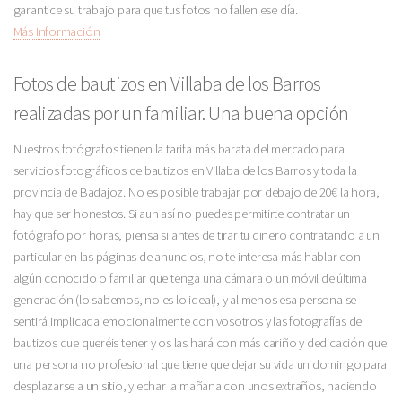
garantice su trabajo para que tus fotos no fallen ese día.
Más Información
Fotos de bautizos en Villaba de los Barros
realizadas por un familiar. Una buena opción
Nuestros fotógrafos tienen la tarifa más barata del mercado para
servicios fotográficos de bautizos en Villaba de los Barros y toda la
provincia de Badajoz. No es posible trabajar por debajo de 20€ la hora,
hay que ser honestos. Si aun así no puedes permitirte contratar un
fotógrafo por horas, piensa si antes de tirar tu dinero contratando a un
particular en las páginas de anuncios, no te interesa más hablar con
algún conocido o familiar que tenga una cámara o un móvil de última
generación (lo sabemos, no es lo ideal), y al menos esa persona se
sentirá implicada emocionalmente con vosotros y las fotografías de
bautizos que queréis tener y os las hará con más cariño y dedicación que
una persona no profesional que tiene que dejar su vida un domingo para
desplazarse a un sitio, y echar la mañana con unos extraños, haciendo