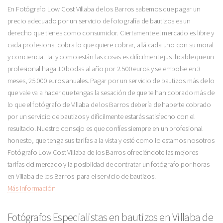
En Fotógrafo Low Cost Villaba de los Barros sabemos que pagar un
precio adecuado por un servicio de fotografía de bautizos es un
derecho que tienes como consumidor. Ciertamente el mercado es libre y
cada profesional cobra lo que quiere cobrar, allá cada uno con su moral
y conciencia. Tal y como están las cosas es difícilmente justificable que un
profesional haga 10 bodas al año por 2.500 euros y se embolse en 3
meses, 25.000 euros anuales. Pagar por un servicio de bautizos más de lo
que vale va a hacer que tengas la sesación de que te han cobrado más de
lo que el fotógrafo de Villaba de los Barros debería de haberte cobrado
por un servicio de bautizos y difícilmente estarás satisfecho con el
resultado. Nuestro consejo es que confíes siempre en un profesional
honesto, que tenga sus tarifas a la vista y esté como lo estamos nosotros
Fotógrafo Low Cost Villaba de los Barros ofreciéndote las mejores
tarifas del mercado y la posibildad de contratar un fotógrafo por horas
en Villaba de los Barros para el servicio de bautizos.
Más Información
Fotógrafos Especialistas en bautizos en Villaba de