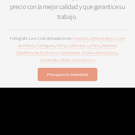
precio con la mejor calidad y que garantice su
trabajo.
Fotógrafo Low Cost de bautizos en
Aceuchal
,
Almendralejo
,
Corte
de Peleas
,
Cortegana
,
Feria
,
La Morera
,
La Parra
,
Retamal
,
Salvatierra de los Barros
,
Santa Marta
,
Solana de los Barros
,
Torremejia
,
Villaba de los Barros
Presupuesto Inmediato