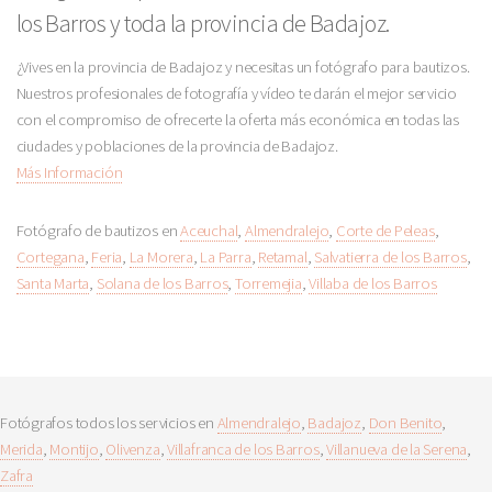
los Barros y toda la provincia de Badajoz.
¿Vives en la provincia de Badajoz y necesitas un fotógrafo para bautizos.
Nuestros profesionales de fotografía y vídeo te darán el mejor servicio
con el compromiso de ofrecerte la oferta más económica en todas las
ciudades y poblaciones de la provincia de Badajoz.
Más Información
Fotógrafo de bautizos en
Aceuchal
,
Almendralejo
,
Corte de Peleas
,
Cortegana
,
Feria
,
La Morera
,
La Parra
,
Retamal
,
Salvatierra de los Barros
,
Santa Marta
,
Solana de los Barros
,
Torremejia
,
Villaba de los Barros
Fotógrafos todos los servicios en
Almendralejo
,
Badajoz
,
Don Benito
,
Merida
,
Montijo
,
Olivenza
,
Villafranca de los Barros
,
Villanueva de la Serena
,
Zafra