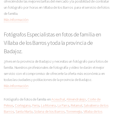
ofreciéndote las mejores tarifas del mercado y la posibildad de contratar
un fotógrafo por horas en Villaba de los Barros para el servicio de fotos
de familia.
Más Información
Fotógrafos Especialistas en fotos de familia en
Villaba de los Barros y toda la provincia de
Badajoz.
¿Vives en la provincia de Badajoz y necesitas un fotógrafo para fotos de
familia. Nuestros profesionales de fotografía y vídeo te darán el mejor
servicio con el compromiso de ofrecerte la oferta más económica en
todas las ciudades y poblaciones de la provincia de Badajoz.
Más Información
Fotógrafo de fotos de familia en
Aceuchal
,
Almendralejo
,
Corte de
Peleas
,
Cortegana
,
Feria
,
La Morera
,
La Parra
,
Retamal
,
Salvatierra de los
Barros
,
Santa Marta
,
Solana de los Barros
,
Torremejia
,
Villaba de los