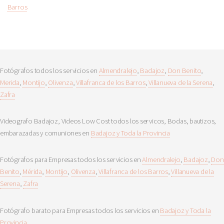
Barros
Fotógrafos todos los servicios en
Almendralejo
,
Badajoz
,
Don Benito
,
Merida
,
Montijo
,
Olivenza
,
Villafranca de los Barros
,
Villanueva de la Serena
,
Zafra
Videografo Badajoz, Videos Low Cost todos los servicos, Bodas, bautizos,
embarazadas y comuniones en
Badajoz y Toda la Provincia
Fotógrafos para Empresas todos los servicios en
Almendralejo
,
Badajoz
,
Don
Benito
,
Mérida
,
Montijo
,
Olivenza
,
Villafranca de los Barros
,
Villanueva de la
Serena
,
Zafra
Fotógrafo barato para Empresas todos los servicios en
Badajoz y Toda la
Provincia