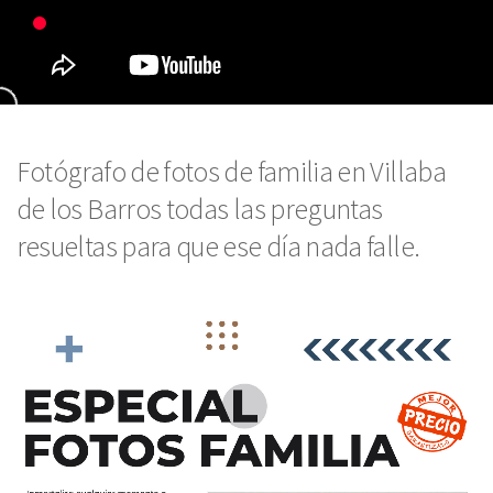
Fotógrafo de fotos de familia en Villaba
de los Barros todas las preguntas
resueltas para que ese día nada falle.