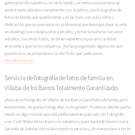
generación (lo sabemos, no es lo ideal), y al menos esa persona se
sentirá implicada emocionalmente con vosotros y las fotografías de
fotos de familia que queréis tener y os las hará con más cariño y
dedicación que una persona no profesional que tiene que dejar su vida
un domingo para desplazarse a un sitio, y echar la mañana con unos
extraños, haciendo fotos, sin tener experiencia por una cantidad
económica que no le compensa. ¿Te has preguntado alguna vez qué
pasaría si no se presentase a la cita? Es lo que suele pasar...
Más Información
Servicio de fotografía de fotos de familia en
Villaba de los Barros Totalmente Garantizado.
¿Buscas un fotógrafo en Villaba de los Barros para fotos de familia pero
tienes miedo de que las fotografías no te gusten? Podemos decirte que tu
miedo es algo normal que está perfectamente justicado. En Fotógrafo
Low Cost Villaba de los Barros lo sabemos y para ayudarte tenemos una
Garantía de Satisfacción sobre nuestros servicios, de manera que si no te