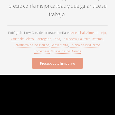
precio con la mejor calidad y que garantice su
trabajo.
Fotógrafo Low Cost de fotos de familia en
Aceuchal
,
Almendralejo
,
Corte de Peleas
,
Cortegana
,
Feria
,
La Morera
,
La Parra
,
Retamal
,
Salvatierra de los Barros
,
Santa Marta
,
Solana de los Barros
,
Torremejia
,
Villaba de los Barros
Presupuesto Inmediato