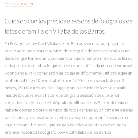
Más Información
Cuidado con los precios elevados de fotógrafos de
fotos de familia en Villaba de los Barros
En Fotógrafo Low Cost Villaba de los Barros sabemos que pagar un
precio adecuado por un servicio de fotografía de fotos de familia es un
derecho que tienes como consumidor. Ciertamente el mercado es libre y
cada profesional cobra lo que quiere cobrar, allá cada uno con su moral
y conciencia. Tal y como están las cosas es difícilmente justificable que un
profesional haga 10 bodas al año por 2.500 euros y se embolse en 3
meses, 25.000 euros anuales. Pagar por un servicio de fotos de familia
más de lo que vale va a hacer que tengas la sesación de que te han
cobrado más de lo que el fotógrafo de Villaba de los Barros debería de
haberte cobrado por un servicio de fotos de familia y difícilmente estarás
satisfecho con el resultado. Nuestro consejo es que confíes siempre en
un profesional honesto, que tenga sus tarifas a la vista y esté como lo
estamos nosotros Fotógrafo Low Cost Villaba de los Barros