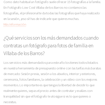
Como dato habitual un fotógrafo suele ofrecer 15 fotografías a la familia.
En Fotógrafo Low Cost Villaba de los Barros no contamos las
fotografías, el profesional te da todas las fotografías que haya realizado
en la sesión, ¡eso sí! has de indicarle que quieres muchas.
Más Información
¿Qué servicios son los más demandados cuando
contratas un fotógrafo para fotos de familia en
Villaba de los Barros?
Los servicios más demandados para este año los tienes todos listados
en nuestra herramienta de presupuesto online con las tarifas más baratas
de mercado: Sesión previa, sesión a los abuelos, interior y exteriores,
ceremonia, fotos familiares, la celebración y un vídeo con los mejores
momentos. Lo importante es que tengas la libertad de decidir lo que
realmente quieres, sepas el precio antes de contratar y evalúes con
tranquiliidad sin que el fotógrafo te atosigue si es lo que quieres o
necesitas.