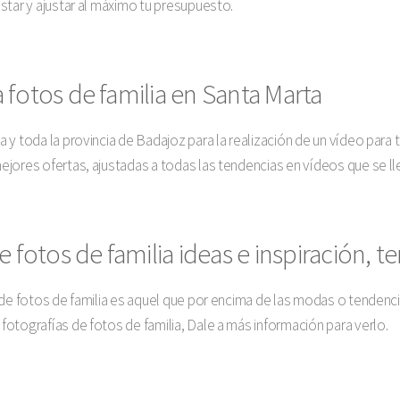
star y ajustar al máximo tu presupuesto.
 fotos de familia en Santa Marta
y toda la provincia de Badajoz para la realización de un vídeo para t
jores ofertas, ajustadas a todas las tendencias en vídeos que se ll
 fotos de familia ideas e inspiración, t
 de fotos de familia es aquel que por encima de las modas o tendenc
otografías de fotos de familia, Dale a más información para verlo.