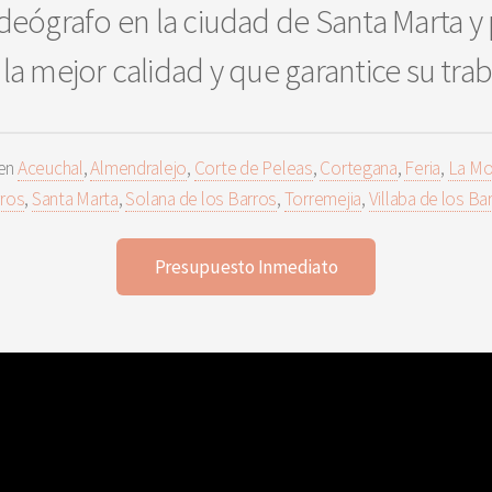
deógrafo en la ciudad de Santa Marta y 
la mejor calidad y que garantice su tra
 en
Aceuchal
,
Almendralejo
,
Corte de Peleas
,
Cortegana
,
Feria
,
La Mo
ros
,
Santa Marta
,
Solana de los Barros
,
Torremejia
,
Villaba de los Ba
Presupuesto Inmediato