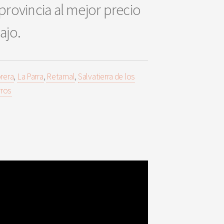
provincia al mejor precio
bajo.
rera
,
La Parra
,
Retamal
,
Salvatierra de los
rros