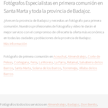
Fotógrafos Especialistas en primera comunión en
Santa Marta y toda la provincia de Badajoz.
¿Vives en la provincia de Badajoz y necesitas un fotógrafo para primera
comunión. Nuestros profesionales de fotografía y vídeo te darán el
mejor servicio con el compromiso de ofrecerte la oferta más económica
en todas las ciudades y poblaciones de la provincia de Badajoz.
Más Información
Fotógrafo de primera comunión en
Aceuchal
,
Almendralejo
,
Corte de
Peleas
,
Cortegana
,
Feria
,
La Morera
,
La Parra
,
Retamal
,
Salvatierra de los
Barros
,
Santa Marta
,
Solana de los Barros
,
Torremejia
,
Villaba de los
Barros
Fotógrafos todos los servicios en
Almendralejo
,
Badajoz
,
Don Benito
,