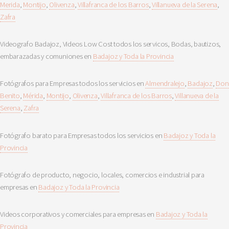
Merida
,
Montijo
,
Olivenza
,
Villafranca de los Barros
,
Villanueva de la Serena
,
Zafra
Videografo Badajoz, Videos Low Cost todos los servicos, Bodas, bautizos,
embarazadas y comuniones en
Badajoz y Toda la Provincia
Fotógrafos para Empresas todos los servicios en
Almendralejo
,
Badajoz
,
Don
Benito
,
Mérida
,
Montijo
,
Olivenza
,
Villafranca de los Barros
,
Villanueva de la
Serena
,
Zafra
Fotógrafo barato para Empresas todos los servicios en
Badajoz y Toda la
Provincia
Fotógrafo de producto, negocio, locales, comercios e industrial para
empresas en
Badajoz y Toda la Provincia
Videos corporativos y comerciales para empresas en
Badajoz y Toda la
Provincia