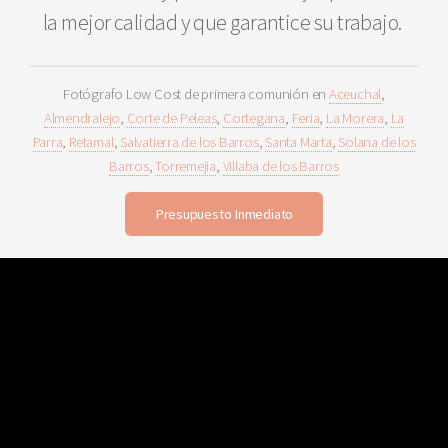
la mejor calidad y que garantice su trabajo.
Fotógrafo Low Cost de primera comunión en
Aceuchal
,
Almendralejo
,
Corte de Peleas
,
Cortegana
,
Feria
,
La Morera
,
La
Parra
,
Retamal
,
Salvatierra de los Barros
,
Santa Marta
,
Solana de los
Barros
,
Torremejia
,
Villaba de los Barros
Presupuesto Inmediato