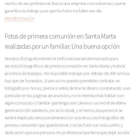
mucho de ser profesional. Busca una empresa con solvencia y que te
garantice su trabajo para que tus fotos no fallen ese día.
Más Información
Fotos de primera comunión en Santa Marta
realizadas por un familiar. Una buena opción
Nuestros fotógrafos tienen la tarifa más barata del mercado para
servicios fotográficos de primera comunión en Santa Marta y toda la
provincia de Badajoz. No es posible trabajar por debajo de 20€ la hora,
hay que ser honestos. Si aun así no puedes permitirte contratar un
fotógrafo por horas, piensa si antes de tirar tu dinero contratando a un
particular en las páginas de anuncios, no te interesa más hablar con
algún conocido o familiar que tenga una cámara o un móvil de última
generación (lo sabemos, no es lo ideal), y al menos esa persona se
sentirá implicada emocionalmente con vosotros y las fotografías de
primera comunión que queréis tener y os las hará con más cariño y
dedicación que una persona no profesional que tiene que dejar su vida