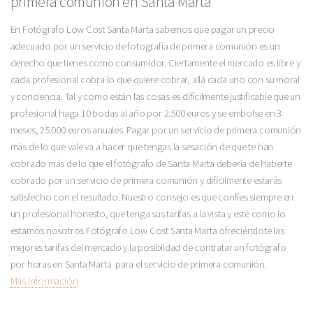
primera comunión en Santa Marta
En Fotógrafo Low Cost Santa Marta sabemos que pagar un precio
adecuado por un servicio de fotografía de primera comunión es un
derecho que tienes como consumidor. Ciertamente el mercado es libre y
cada profesional cobra lo que quiere cobrar, allá cada uno con su moral
y conciencia. Tal y como están las cosas es difícilmente justificable que un
profesional haga 10 bodas al año por 2.500 euros y se embolse en 3
meses, 25.000 euros anuales. Pagar por un servicio de primera comunión
más de lo que vale va a hacer que tengas la sesación de que te han
cobrado más de lo que el fotógrafo de Santa Marta debería de haberte
cobrado por un servicio de primera comunión y difícilmente estarás
satisfecho con el resultado. Nuestro consejo es que confíes siempre en
un profesional honesto, que tenga sus tarifas a la vista y esté como lo
estamos nosotros Fotógrafo Low Cost Santa Marta ofreciéndote las
mejores tarifas del mercado y la posibildad de contratar un fotógrafo
por horas en Santa Marta para el servicio de primera comunión.
Más Información