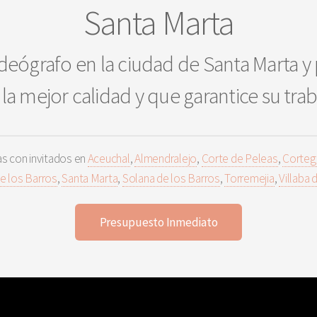
Santa Marta
deógrafo en la ciudad de Santa Marta y 
la mejor calidad y que garantice su tra
s con invitados en
Aceuchal
,
Almendralejo
,
Corte de Peleas
,
Corteg
de los Barros
,
Santa Marta
,
Solana de los Barros
,
Torremejia
,
Villaba 
Presupuesto Inmediato