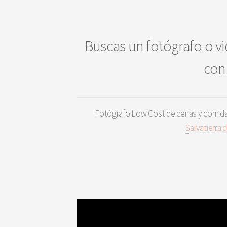
Buscas un fotógrafo o vi
con 
Fotógrafo Low Cost de cenas y comida
Salvatierra 