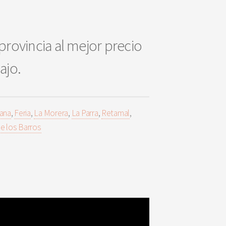
provincia al mejor precio
bajo.
ana
,
Feria
,
La Morera
,
La Parra
,
Retamal
,
de los Barros