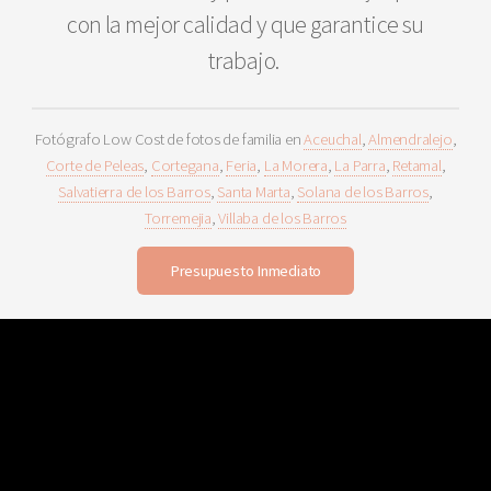
con la mejor calidad y que garantice su
trabajo.
Fotógrafo Low Cost de fotos de familia en
Aceuchal
,
Almendralejo
,
Corte de Peleas
,
Cortegana
,
Feria
,
La Morera
,
La Parra
,
Retamal
,
Salvatierra de los Barros
,
Santa Marta
,
Solana de los Barros
,
Torremejia
,
Villaba de los Barros
Presupuesto Inmediato