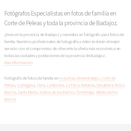
Fotógrafos Especialistas en fotos de familia en
Corte de Peleas y toda la provincia de Badajoz.
¿Vives en la provincia de Badajoz y necesitas un fotógrafo para fotos de
familia. Nuestros profesionales de fotografía y vídeo te darán el mejor
servicio con el compromiso de ofrecerte la oferta más económica en
todas las ciudades y poblaciones de la provincia de Badajoz.
Más Información
Fotógrafo de fotos de familia en
Aceuchal
,
Almendralejo
,
Corte de
Peleas
,
Cortegana
,
Feria
,
La Morera
,
La Parra
,
Retamal
,
Salvatierra de los
Barros
,
Santa Marta
,
Solana de los Barros
,
Torremejia
,
Villaba de los
Barros