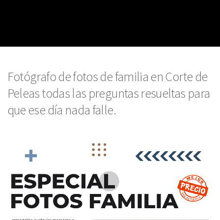
Fotógrafo de fotos de familia en Corte de
Peleas todas las preguntas resueltas para
que ese día nada falle.