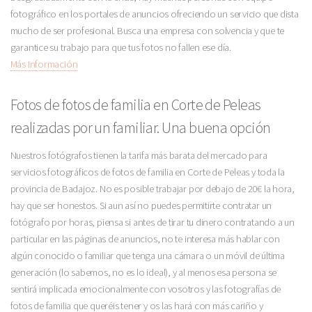
fotográfico en los portales de anuncios ofreciendo un servicio que dista
mucho de ser profesional. Busca una empresa con solvencia y que te
garantice su trabajo para que tus fotos no fallen ese día.
Más Información
Fotos de fotos de familia en Corte de Peleas
realizadas por un familiar. Una buena opción
Nuestros fotógrafos tienen la tarifa más barata del mercado para
servicios fotográficos de fotos de familia en Corte de Peleas y toda la
provincia de Badajoz. No es posible trabajar por debajo de 20€ la hora,
hay que ser honestos. Si aun así no puedes permitirte contratar un
fotógrafo por horas, piensa si antes de tirar tu dinero contratando a un
particular en las páginas de anuncios, no te interesa más hablar con
algún conocido o familiar que tenga una cámara o un móvil de última
generación (lo sabemos, no es lo ideal), y al menos esa persona se
sentirá implicada emocionalmente con vosotros y las fotografías de
fotos de familia que queréis tener y os las hará con más cariño y