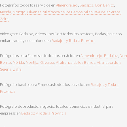
Fotógrafos todos los servicios en
Almendralejo
,
Badajoz
,
Don Benito
,
Merida
,
Montijo
,
Olivenza
,
Villafranca de los Barros
,
Villanueva de la Serena
,
Zafra
Videografo Badajoz, Videos Low Cost todos los servicos, Bodas, bautizos,
embarazadas y comuniones en
Badajoz y Toda la Provincia
Fotógrafos para Empresas todos los servicios en
Almendralejo
,
Badajoz
,
Don
Benito
,
Mérida
,
Montijo
,
Olivenza
,
Villafranca de los Barros
,
Villanueva de la
Serena
,
Zafra
Fotógrafo barato para Empresas todos los servicios en
Badajoz y Toda la
Provincia
Fotógrafo de producto, negocio, locales, comercios e industrial para
empresas en
Badajoz y Toda la Provincia