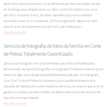
dedicación que una persona no profesional que tiene que dejar su vida
un domingo para desplazarse a un sitio, y echar la mañana con unos
extraños, haciendo fotos, sin tener experiencia por una cantidad
económica que no le compensa. ¿Te has preguntado alguna vez qué
pasaría si no se presentase a la cita? Es lo que suele pasar...
Más Información
Servicio de fotografía de fotos de familia en Corte
de Peleas Totalmente Garantizado.
¿Buscas un fotógrafo en Corte de Peleas para fotos de familia pero
tienes miedo de que las fotografías no te gusten? Podemos decirte que tu
miedo es algo normal que está perfectamente justicado. En Fotógrafo
Low Cost Corte de Peleas lo sabemos y para ayudarte tenemos una
Garantía de Satisfacción sobre nuestros servicios, de manera que si no te
gustan los mismos puedes solicitar en última instancia la devolución del
importe correspondiente.
Más Información