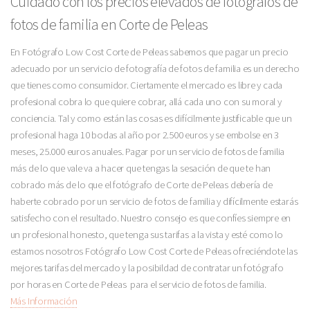
Cuidado con los precios elevados de fotógrafos de
fotos de familia en Corte de Peleas
En Fotógrafo Low Cost Corte de Peleas sabemos que pagar un precio
adecuado por un servicio de fotografía de fotos de familia es un derecho
que tienes como consumidor. Ciertamente el mercado es libre y cada
profesional cobra lo que quiere cobrar, allá cada uno con su moral y
conciencia. Tal y como están las cosas es difícilmente justificable que un
profesional haga 10 bodas al año por 2.500 euros y se embolse en 3
meses, 25.000 euros anuales. Pagar por un servicio de fotos de familia
más de lo que vale va a hacer que tengas la sesación de que te han
cobrado más de lo que el fotógrafo de Corte de Peleas debería de
haberte cobrado por un servicio de fotos de familia y difícilmente estarás
satisfecho con el resultado. Nuestro consejo es que confíes siempre en
un profesional honesto, que tenga sus tarifas a la vista y esté como lo
estamos nosotros Fotógrafo Low Cost Corte de Peleas ofreciéndote las
mejores tarifas del mercado y la posibildad de contratar un fotógrafo
por horas en Corte de Peleas para el servicio de fotos de familia.
Más Información