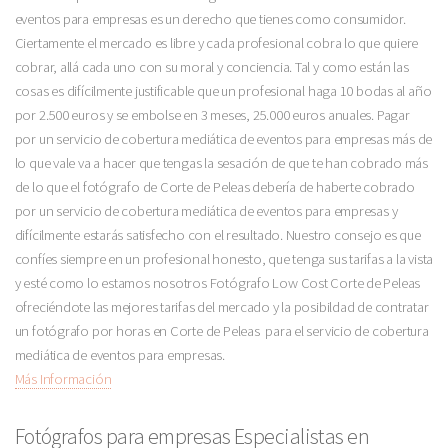
eventos para empresas es un derecho que tienes como consumidor.
Ciertamente el mercado es libre y cada profesional cobra lo que quiere
cobrar, allá cada uno con su moral y conciencia. Tal y como están las
cosas es difícilmente justificable que un profesional haga 10 bodas al año
por 2.500 euros y se embolse en 3 meses, 25.000 euros anuales. Pagar
por un servicio de cobertura mediática de eventos para empresas más de
lo que vale va a hacer que tengas la sesación de que te han cobrado más
de lo que el fotógrafo de Corte de Peleas debería de haberte cobrado
por un servicio de cobertura mediática de eventos para empresas y
difícilmente estarás satisfecho con el resultado. Nuestro consejo es que
confíes siempre en un profesional honesto, que tenga sus tarifas a la vista
y esté como lo estamos nosotros Fotógrafo Low Cost Corte de Peleas
ofreciéndote las mejores tarifas del mercado y la posibildad de contratar
un fotógrafo por horas en Corte de Peleas para el servicio de cobertura
mediática de eventos para empresas.
Más Información
Fotógrafos para empresas Especialistas en