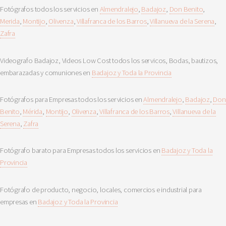
Fotógrafos todos los servicios en
Almendralejo
,
Badajoz
,
Don Benito
,
Merida
,
Montijo
,
Olivenza
,
Villafranca de los Barros
,
Villanueva de la Serena
,
Zafra
Videografo Badajoz, Videos Low Cost todos los servicos, Bodas, bautizos,
embarazadas y comuniones en
Badajoz y Toda la Provincia
Fotógrafos para Empresas todos los servicios en
Almendralejo
,
Badajoz
,
Don
Benito
,
Mérida
,
Montijo
,
Olivenza
,
Villafranca de los Barros
,
Villanueva de la
Serena
,
Zafra
Fotógrafo barato para Empresas todos los servicios en
Badajoz y Toda la
Provincia
Fotógrafo de producto, negocio, locales, comercios e industrial para
empresas en
Badajoz y Toda la Provincia