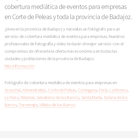
cobertura mediática de eventos para empresas
en Corte de Peleas y toda la provincia de Badajoz.
¿Vives en la provincia de Badajoz y necesitas un fotógrafo para un
servicio de cobertura mediática de eventos para empresas. Nuestros
profesionales de fotografía y vídeo te darán el mejor servicio con el
compromiso de ofrecerte la oferta más económica en todas las
ciudades y poblaciones de la provincia de Badajoz.
Más Información
Fotógrafo de cobertura mediática de eventos para empresas en
Aceuchal
,
Almendralejo
,
Corte de Peleas
,
Cortegana
,
Feria
,
La Morera
,
La Parra
,
Retamal
,
Salvatierra de los Barros
,
Santa Marta
,
Solana de los
Barros
,
Torremejia
,
Villaba de los Barros