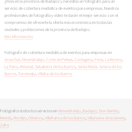
¿Vives en la provincia de Badajoz y necesitas un fotógrafo para un
servicio de cobertura mediática de eventos para empresas. Nuestros
profesionales de fotografía y vídeo te darán el mejor servicio con el
compromiso de ofrecerte la oferta más económica en todas las
ciudades y poblaciones de la provincia de Badajoz.
Más Información
Fotógrafo de cobertura mediática de eventos para empresas en
Aceuchal
,
Almendralejo
,
Corte de Peleas
,
Cortegana
,
Feria
,
La Morera
,
La Parra
,
Retamal
,
Salvatierra de los Barros
,
Santa Marta
,
Solana de los
Barros
,
Torremejia
,
Villaba de los Barros
Fotógrafos todos los servicios en
Almendralejo
,
Badajoz
,
Don Benito
,
Merida
,
Montijo
,
Olivenza
,
Villafranca de los Barros
,
Villanueva de la Serena
,
Zafra