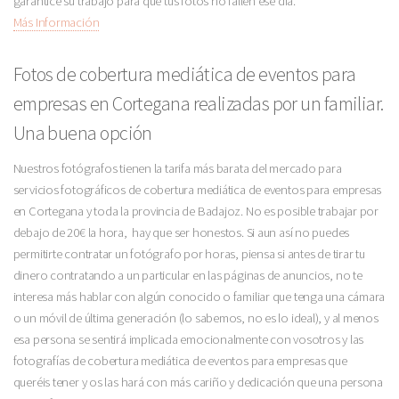
garantice su trabajo para que tus fotos no fallen ese día.
Más Información
Fotos de cobertura mediática de eventos para
empresas en Cortegana realizadas por un familiar.
Una buena opción
Nuestros fotógrafos tienen la tarifa más barata del mercado para
servicios fotográficos de cobertura mediática de eventos para empresas
en Cortegana y toda la provincia de Badajoz. No es posible trabajar por
debajo de 20€ la hora, hay que ser honestos. Si aun así no puedes
permitirte contratar un fotógrafo por horas, piensa si antes de tirar tu
dinero contratando a un particular en las páginas de anuncios, no te
interesa más hablar con algún conocido o familiar que tenga una cámara
o un móvil de última generación (lo sabemos, no es lo ideal), y al menos
esa persona se sentirá implicada emocionalmente con vosotros y las
fotografías de cobertura mediática de eventos para empresas que
queréis tener y os las hará con más cariño y dedicación que una persona