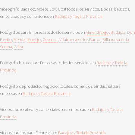
Videografo Badajoz, Videos Low Cost todos los servicos, Bodas, bautizos,
embarazadas y comuniones en
Badajoz y Toda la Provincia
Fotógrafos para Empresas todos los servicios en
Almendralejo
,
Badajoz
,
Don
Benito
,
Mérida
,
Montijo
,
Olivenza
,
Villafranca de los Barros
,
Villanueva de la
Serena
,
Zafra
Fotógrafo barato para Empresas todos los servicios en
Badajoz y Toda la
Provincia
Fotógrafo de producto, negocio, locales, comercios e industrial para
empresas en
Badajoz y Toda la Provincia
Videos corporativos y comerciales para empresas en
Badajoz y Toda la
Provincia
Videos baratos para Empresas en
Badajoz y Toda la Provincia