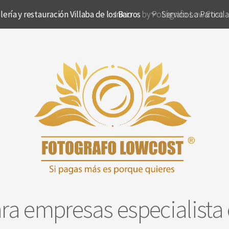
ería y restauración Villaba de los Barros
Inicio
by Fotógrafo Low Cost
Servicios a Particul
ra empresas especialista 