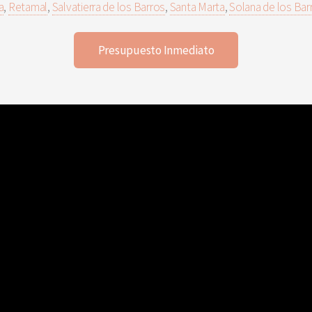
a
,
Retamal
,
Salvatierra de los Barros
,
Santa Marta
,
Solana de los Bar
Presupuesto Inmediato