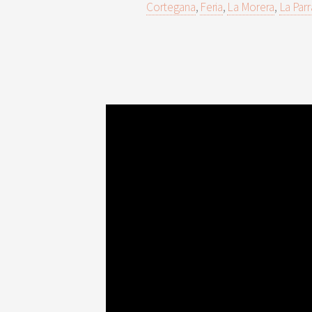
Cortegana
,
Feria
,
La Morera
,
La Parr