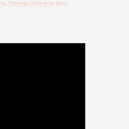
ros
,
Torremejia
,
Villaba de los Barros