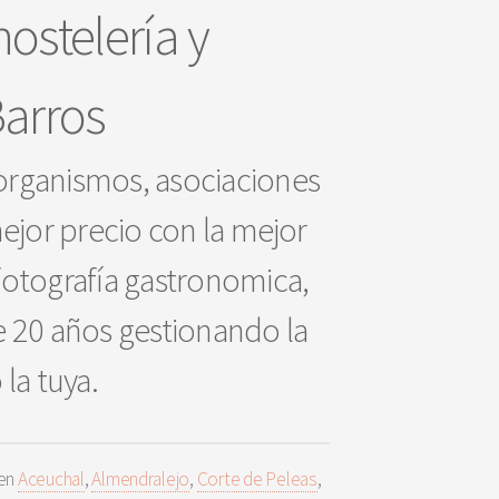
ostelería y
Barros
 organismos, asociaciones
mejor precio con la mejor
 fotografía gastronomica,
e 20 años gestionando la
la tuya.
 en
Aceuchal
,
Almendralejo
,
Corte de Peleas
,