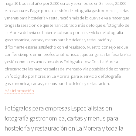
haga 10 bodas al año por 2.500 euros y se embolse en 3 meses, 25.000
euros anuales. Pagar por un servicio de fotografía gastronomica, cartas
y menus para hostelería y restauración más de lo que vale va a hacer que
tengas la sesación de que te han cobrado más de lo que el fotógrafo de
La Morera debería de haberte cobrado por un servicio de fotografía
gastronomica, cartas y menus para hostelería y restauración y
difícilmente estarás satisfecho con el resultado. Nuestro consejo es que
confíes siempre en un profesional honesto, que tenga sus tarifas a la vista
y esté como lo estamos nosotros Fotógrafo Low Cost La Morera
ofreciéndote las mejores tarifas del mercado y la posibildad de contratar
un fotógrafo por horas en La Morera para el servicio de fotografía
gastronomica, cartas y menus para hostelería y restauración.
Más Información
Fotógrafos para empresas Especialistas en
fotografía gastronomica, cartas y menus para
hostelería y restauración en La Morera y toda la