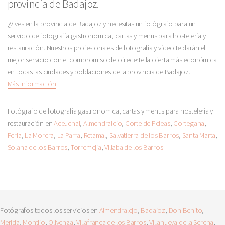
provincia de Badajoz.
¿Vives en la provincia de Badajoz y necesitas un fotógrafo para un
servicio de fotografía gastronomica, cartas y menus para hostelería y
restauración. Nuestros profesionales de fotografía y vídeo te darán el
mejor servicio con el compromiso de ofrecerte la oferta más económica
en todas las ciudades y poblaciones de la provincia de Badajoz.
Más Información
Fotógrafo de fotografía gastronomica, cartas y menus para hostelería y
restauración en
Aceuchal
,
Almendralejo
,
Corte de Peleas
,
Cortegana
,
Feria
,
La Morera
,
La Parra
,
Retamal
,
Salvatierra de los Barros
,
Santa Marta
,
Solana de los Barros
,
Torremejia
,
Villaba de los Barros
Fotógrafos todos los servicios en
Almendralejo
,
Badajoz
,
Don Benito
,
Merida
,
Montijo
,
Olivenza
,
Villafranca de los Barros
,
Villanueva de la Serena
,