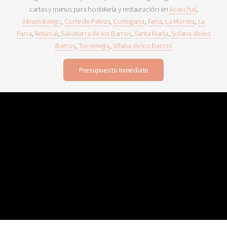
cartas y menus para hostelería y restauración en
Aceuchal
,
Almendralejo
,
Corte de Peleas
,
Cortegana
,
Feria
,
La Morera
,
La
Parra
,
Retamal
,
Salvatierra de los Barros
,
Santa Marta
,
Solana de los
Barros
,
Torremejia
,
Villaba de los Barros
Presupuesto Inmediato