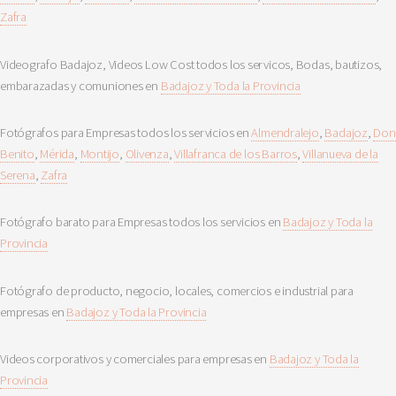
Zafra
Videografo Badajoz, Videos Low Cost todos los servicos, Bodas, bautizos,
embarazadas y comuniones en
Badajoz y Toda la Provincia
Fotógrafos para Empresas todos los servicios en
Almendralejo
,
Badajoz
,
Don
Benito
,
Mérida
,
Montijo
,
Olivenza
,
Villafranca de los Barros
,
Villanueva de la
Serena
,
Zafra
Fotógrafo barato para Empresas todos los servicios en
Badajoz y Toda la
Provincia
Fotógrafo de producto, negocio, locales, comercios e industrial para
empresas en
Badajoz y Toda la Provincia
Videos corporativos y comerciales para empresas en
Badajoz y Toda la
Provincia