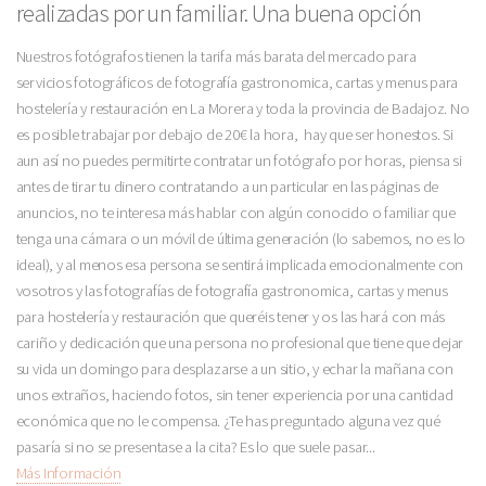
realizadas por un familiar. Una buena opción
Nuestros fotógrafos tienen la tarifa más barata del mercado para
servicios fotográficos de fotografía gastronomica, cartas y menus para
hostelería y restauración en La Morera y toda la provincia de Badajoz. No
es posible trabajar por debajo de 20€ la hora, hay que ser honestos. Si
aun así no puedes permitirte contratar un fotógrafo por horas, piensa si
antes de tirar tu dinero contratando a un particular en las páginas de
anuncios, no te interesa más hablar con algún conocido o familiar que
tenga una cámara o un móvil de última generación (lo sabemos, no es lo
ideal), y al menos esa persona se sentirá implicada emocionalmente con
vosotros y las fotografías de fotografía gastronomica, cartas y menus
para hostelería y restauración que queréis tener y os las hará con más
cariño y dedicación que una persona no profesional que tiene que dejar
su vida un domingo para desplazarse a un sitio, y echar la mañana con
unos extraños, haciendo fotos, sin tener experiencia por una cantidad
económica que no le compensa. ¿Te has preguntado alguna vez qué
pasaría si no se presentase a la cita? Es lo que suele pasar...
Más Información