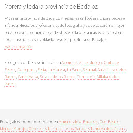
Morera y toda la provincia de Badajoz.
¿Vives en la provincia de Badajoz y necesitas un fotógrafo para bebes e
infancia. Nuestros profesionales de fotografía y vídeo te darán el mejor
servicio con el compromiso de ofrecerte la oferta más económica en
todas las ciudades y poblaciones de la provincia de Badajoz.
Más Información
Fotógrafo de bebes e infancia en
Aceuchal
,
Almendralejo
,
Corte de
Peleas
,
Cortegana
,
Feria
,
La Morera
,
La Parra
,
Retamal
,
Salvatierra de los
Barros
,
Santa Marta
,
Solana de los Barros
,
Torremejia
,
Villaba de los
Barros
Fotógrafos todos los servicios en
Almendralejo
,
Badajoz
,
Don Benito
,
Merida
,
Montijo
,
Olivenza
,
Villafranca de los Barros
,
Villanueva de la Serena
,