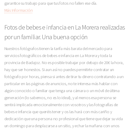
garantice su trabajo para que tus fotos no fallen ese día.
Más Información
Fotos de bebes e infancia en La Morera realizadas
por un familiar. Una buena opción
Nuestros fotógrafos tienen la tarifa más barata del mercado para
servicios fotográficos de bebes e infancia en La Morera y toda la
provincia de Badajoz. No es posible trabajar por debajo de 20€ la hora,
hay que ser honestos. Si aun así no puedes permitirte contratar un
fotógrafo por horas, piensa si antes de tirar tu dinero contratando a un
particular en las páginas de anuncios, no te interesa más hablar con
algún conocido o familiar que tenga una cámara o un móvil de última
generación (lo sabemos, no es lo ideal), y al menos esa persona se
sentirá implicada emocionalmente con vosotros y las fotografías de
bebes e infancia que queréis tener y os las hará con más cariño y
dedicación que una persona no profesional que tiene que dejar su vida
un domingo para desplazarse a un sitio, y echar la mañana con unos