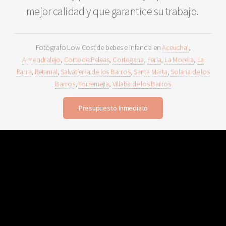
mejor calidad y que garantice su trabajo.
Fotógrafo Low Cost de bebes e infancia en
Aceuchal
,
Almendralejo
,
Corte de Peleas
,
Cortegana
,
Feria
,
La Morera
,
La
Parra
,
Retamal
,
Salvatierra de los Barros
,
Santa Marta
,
Solana de los
Barros
,
Torremejia
,
Villaba de los Barros
Presupuesto Inmediato