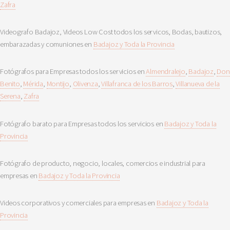
Zafra
Videografo Badajoz, Videos Low Cost todos los servicos, Bodas, bautizos,
embarazadas y comuniones en
Badajoz y Toda la Provincia
Fotógrafos para Empresas todos los servicios en
Almendralejo
,
Badajoz
,
Don
Benito
,
Mérida
,
Montijo
,
Olivenza
,
Villafranca de los Barros
,
Villanueva de la
Serena
,
Zafra
Fotógrafo barato para Empresas todos los servicios en
Badajoz y Toda la
Provincia
Fotógrafo de producto, negocio, locales, comercios e industrial para
empresas en
Badajoz y Toda la Provincia
Videos corporativos y comerciales para empresas en
Badajoz y Toda la
Provincia