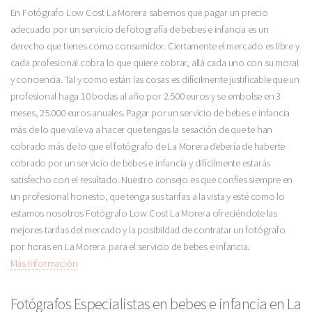
En Fotógrafo Low Cost La Morera sabemos que pagar un precio
adecuado por un servicio de fotografía de bebes e infancia es un
derecho que tienes como consumidor. Ciertamente el mercado es libre y
cada profesional cobra lo que quiere cobrar, allá cada uno con su moral
y conciencia. Tal y como están las cosas es difícilmente justificable que un
profesional haga 10 bodas al año por 2.500 euros y se embolse en 3
meses, 25.000 euros anuales. Pagar por un servicio de bebes e infancia
más de lo que vale va a hacer que tengas la sesación de que te han
cobrado más de lo que el fotógrafo de La Morera debería de haberte
cobrado por un servicio de bebes e infancia y difícilmente estarás
satisfecho con el resultado. Nuestro consejo es que confíes siempre en
un profesional honesto, que tenga sus tarifas a la vista y esté como lo
estamos nosotros Fotógrafo Low Cost La Morera ofreciéndote las
mejores tarifas del mercado y la posibildad de contratar un fotógrafo
por horas en La Morera para el servicio de bebes e infancia.
Más Información
Fotógrafos Especialistas en bebes e infancia en La