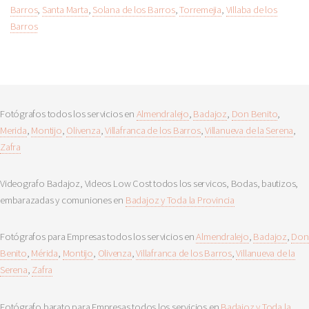
Barros
,
Santa Marta
,
Solana de los Barros
,
Torremejia
,
Villaba de los
Barros
Fotógrafos todos los servicios en
Almendralejo
,
Badajoz
,
Don Benito
,
Merida
,
Montijo
,
Olivenza
,
Villafranca de los Barros
,
Villanueva de la Serena
,
Zafra
Videografo Badajoz, Videos Low Cost todos los servicos, Bodas, bautizos,
embarazadas y comuniones en
Badajoz y Toda la Provincia
Fotógrafos para Empresas todos los servicios en
Almendralejo
,
Badajoz
,
Don
Benito
,
Mérida
,
Montijo
,
Olivenza
,
Villafranca de los Barros
,
Villanueva de la
Serena
,
Zafra
Fotógrafo barato para Empresas todos los servicios en
Badajoz y Toda la