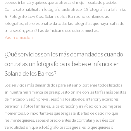
bebes e infancia y quieres que te ofrezca el mejor resultado posible.
Como dato habitual un fotógrafo suele ofrecer 15 fotografías a la familia.
En Fotógrafo Low Cost Solana de los Barros no contamos las
fotografías, el profesional te da todas las fotografías que haya realizado
en la sesión, ¡eso sí! has de indicarle que quieres muchas.
Más Información
¿Qué servicios son los más demandados cuando
contratas un fotógrafo para bebes e infancia en
Solana de los Barros?
Los servicios más demandados para este año los tienes todos listados
en nuestra herramienta de presupuesto online con las tarifas más baratas
de mercado: Sesión previa, sesión a los abuelos, interior y exteriores,
ceremonia, fotos familiares, la celebración y un vídeo con los mejores
momentos. Lo importante es que tengas la libertad de decidir lo que
realmente quieres, sepas el precio antes de contratar y evalúes con
tranquiliidad sin que el fotógrafo te atosigue si es lo que quieres o