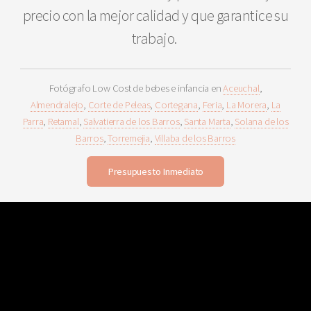
precio con la mejor calidad y que garantice su
trabajo.
Fotógrafo Low Cost de bebes e infancia en
Aceuchal
,
Almendralejo
,
Corte de Peleas
,
Cortegana
,
Feria
,
La Morera
,
La
Parra
,
Retamal
,
Salvatierra de los Barros
,
Santa Marta
,
Solana de los
Barros
,
Torremejia
,
Villaba de los Barros
Presupuesto Inmediato