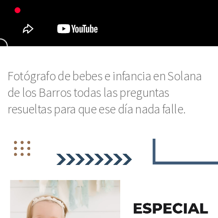
Fotógrafo de bebes e infancia en Solana
de los Barros todas las preguntas
resueltas para que ese día nada falle.