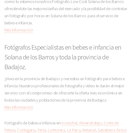
como lo estamos nosotros Fotógrafo Low Cost Solana de los Barros
ofreciéndote las mejores tarifas del mercado y la posibildad de contratar
un fotógrafo por horas en Solana de los Barros para el servicio de
bebes e infancia.
Más Información
Fotógrafos Especialistas en bebes e infancia en
Solana de los Barros y toda la provincia de
Badajoz.
¿Vives en la provincia de Badajoz y necesitas un fotógrafo para bebes e
infancia. Nuestros profesionales de fotografía y vídeo te darán el mejor
servicio con el compromiso de ofrecerte la oferta más económica en
todas las ciudades y poblaciones de la provincia de Badajoz.
Más Información
Fotógrafo de bebes e infancia en
Aceuchal
,
Almendralejo
,
Corte de
Peleas
,
Cortegana
,
Feria
,
La Morera
,
La Parra
,
Retamal
,
Salvatierra de los