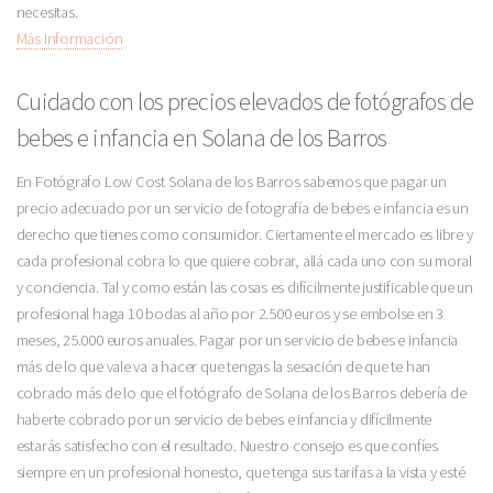
necesitas.
Más Información
Cuidado con los precios elevados de fotógrafos de
bebes e infancia en Solana de los Barros
En Fotógrafo Low Cost Solana de los Barros sabemos que pagar un
precio adecuado por un servicio de fotografía de bebes e infancia es un
derecho que tienes como consumidor. Ciertamente el mercado es libre y
cada profesional cobra lo que quiere cobrar, allá cada uno con su moral
y conciencia. Tal y como están las cosas es difícilmente justificable que un
profesional haga 10 bodas al año por 2.500 euros y se embolse en 3
meses, 25.000 euros anuales. Pagar por un servicio de bebes e infancia
más de lo que vale va a hacer que tengas la sesación de que te han
cobrado más de lo que el fotógrafo de Solana de los Barros debería de
haberte cobrado por un servicio de bebes e infancia y difícilmente
estarás satisfecho con el resultado. Nuestro consejo es que confíes
siempre en un profesional honesto, que tenga sus tarifas a la vista y esté