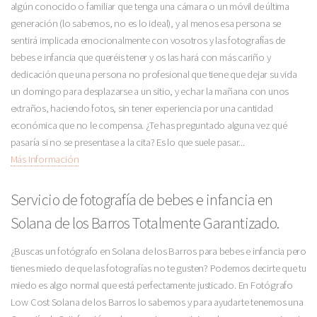
algún conocido o familiar que tenga una cámara o un móvil de última
generación (lo sabemos, no es lo ideal), y al menos esa persona se
sentirá implicada emocionalmente con vosotros y las fotografías de
bebes e infancia que queréis tener y os las hará con más cariño y
dedicación que una persona no profesional que tiene que dejar su vida
un domingo para desplazarse a un sitio, y echar la mañana con unos
extraños, haciendo fotos, sin tener experiencia por una cantidad
económica que no le compensa. ¿Te has preguntado alguna vez qué
pasaría si no se presentase a la cita? Es lo que suele pasar...
Más Información
Servicio de fotografía de bebes e infancia en
Solana de los Barros Totalmente Garantizado.
¿Buscas un fotógrafo en Solana de los Barros para bebes e infancia pero
tienes miedo de que las fotografías no te gusten? Podemos decirte que tu
miedo es algo normal que está perfectamente justicado. En Fotógrafo
Low Cost Solana de los Barros lo sabemos y para ayudarte tenemos una