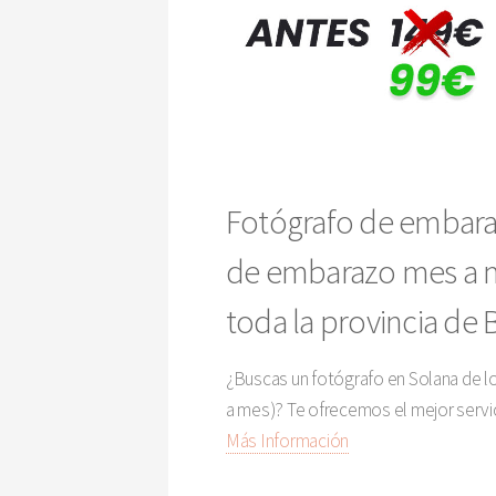
Fotógrafo de embaraz
de embarazo mes a me
toda la provincia de 
¿Buscas un fotógrafo en Solana de l
a mes)? Te ofrecemos el mejor servi
Más Información