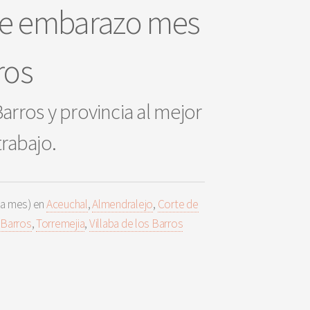
 de embarazo mes
ros
arros y provincia al mejor
trabajo.
 a mes) en
Aceuchal
,
Almendralejo
,
Corte de
 Barros
,
Torremejia
,
Villaba de los Barros