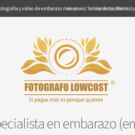
tografia y video de embarazo mes a mes) Solana de los Barros
Inicio
Servicios a Particul
by
pecialista en embarazo (e