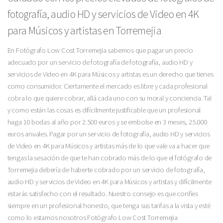
fotografía, audio HD y servicios de Video en 4K
para Músicos y artistas en Torremejia
En Fotógrafo Low Cost Torremejia sabemos que pagar un precio
adecuado por un servicio de fotografía de fotografía, audio HD y
servicios de Video en 4K para Músicos y artistas es un derecho que tienes
como consumidor. Ciertamente el mercado es libre y cada profesional
cobra lo que quiere cobrar, allá cada uno con su moral y conciencia. Tal
y como están las cosas es difícilmente justificable que un profesional
haga 10 bodas al año por 2.500 euros y se embolse en 3 meses, 25.000
euros anuales. Pagar por un servicio de fotografía, audio HD y servicios
de Video en 4K para Músicos y artistas más de lo que vale va a hacer que
tengas la sesación de que te han cobrado más de lo que el fotógrafo de
Torremejia debería de haberte cobrado por un servicio de fotografía,
audio HD y servicios de Video en 4K para Músicos y artistas y difícilmente
estarás satisfecho con el resultado. Nuestro consejo es que confíes
siempre en un profesional honesto, que tenga sus tarifas a la vista y esté
como lo estamos nosotros Fotógrafo Low Cost Torremejia