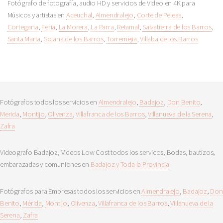
Fotógrafo de fotografía, audio HD y servicios de Video en 4K para
Músicos y artistas en
Aceuchal
,
Almendralejo
,
Corte de Peleas
,
Cortegana
,
Feria
,
La Morera
,
La Parra
,
Retamal
,
Salvatierra de los Barros
,
Santa Marta
,
Solana de los Barros
,
Torremejia
,
Villaba de los Barros
Fotógrafos todos los servicios en
Almendralejo
,
Badajoz
,
Don Benito
,
Merida
,
Montijo
,
Olivenza
,
Villafranca de los Barros
,
Villanueva de la Serena
,
Zafra
Videografo Badajoz, Videos Low Cost todos los servicos, Bodas, bautizos,
embarazadas y comuniones en
Badajoz y Toda la Provincia
Fotógrafos para Empresas todos los servicios en
Almendralejo
,
Badajoz
,
Don
Benito
,
Mérida
,
Montijo
,
Olivenza
,
Villafranca de los Barros
,
Villanueva de la
Serena
,
Zafra