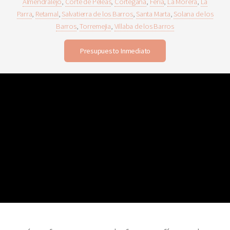
Almendralejo
,
Corte de Peleas
,
Cortegana
,
Feria
,
La Morera
,
La
Parra
,
Retamal
,
Salvatierra de los Barros
,
Santa Marta
,
Solana de los
Barros
,
Torremejia
,
Villaba de los Barros
Presupuesto Inmediato