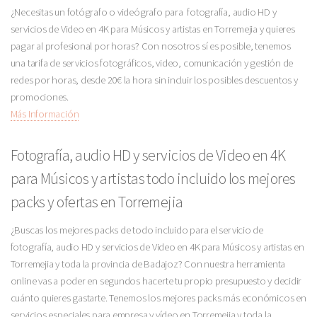
¿Necesitas un fotógrafo o videógrafo para fotografía, audio HD y
servicios de Video en 4K para Músicos y artistas en Torremejia y quieres
pagar al profesional por horas? Con nosotros sí es posible, tenemos
una tarifa de servicios fotográficos, video, comunicación y gestión de
redes por horas, desde 20€ la hora sin incluir los posibles descuentos y
promociones.
Más Información
Fotografía, audio HD y servicios de Video en 4K
para Músicos y artistas todo incluido los mejores
packs y ofertas en Torremejia
¿Buscas los mejores packs de todo incluido para el servicio de
fotografía, audio HD y servicios de Video en 4K para Músicos y artistas en
Torremejia y toda la provincia de Badajoz? Con nuestra herramienta
online vas a poder en segundos hacerte tu propio presupuesto y decidir
cuánto quieres gastarte. Tenemos los mejores packs más económicos en
servicios especiales para empresa y vídeo en Torremejia y toda la