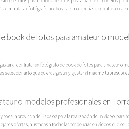
sesión de fotos para un book de fotos para amateur o modelos profe
si contratas al fotógrafo por horas como podrías contratar a cualqu
de book de fotos para amateur o model
gastar al contratar un fotógrafo de book de fotos para amateur o m
s seleccionar lo que quieras gastar y ajustar al máximo tu presupue
teur o modelos profesionales en Torr
y toda la provincia de Badajoz para la realización de un vídeo par
jores ofertas, ajustadas a todas las tendencias en vídeos que se ll