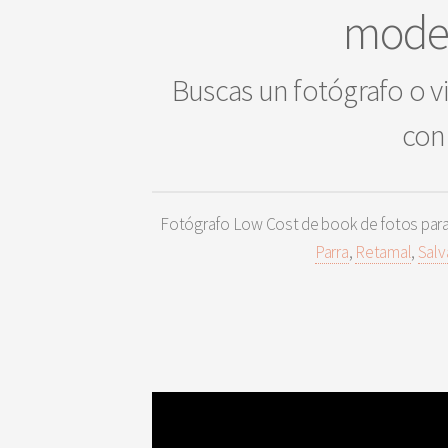
model
Buscas un fotógrafo o vi
con 
Fotógrafo Low Cost de book de fotos par
Parra
,
Retamal
,
Salv