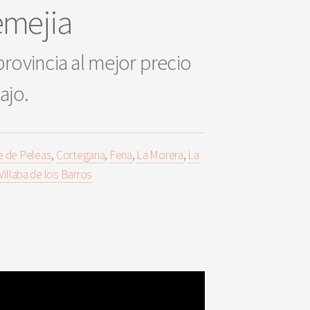
emejia
provincia al mejor precio
bajo.
e de Peleas
,
Cortegana
,
Feria
,
La Morera
,
La
Villaba de los Barros