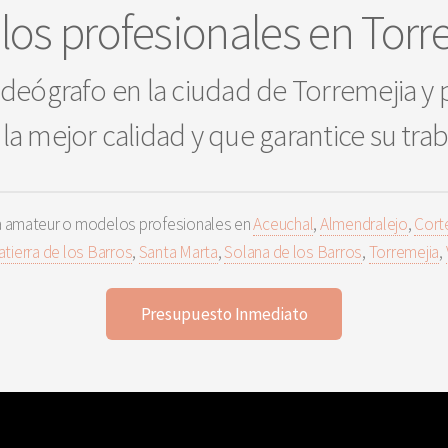
os profesionales en Torr
deógrafo en la ciudad de Torremejia y 
la mejor calidad y que garantice su tra
a amateur o modelos profesionales en
Aceuchal
,
Almendralejo
,
Cort
atierra de los Barros
,
Santa Marta
,
Solana de los Barros
,
Torremejia
,
Presupuesto Inmediato