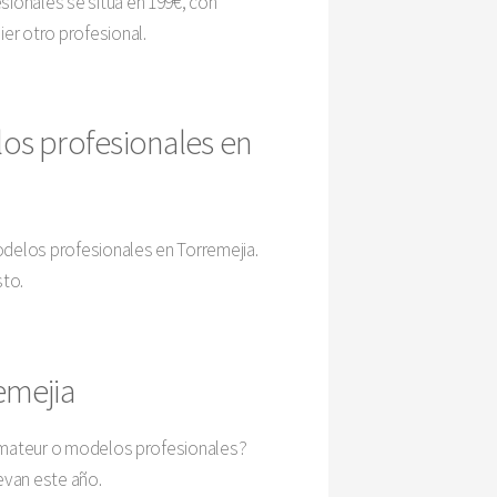
sionales se sitúa en 199€, con
ier otro profesional.
os profesionales en
odelos profesionales en Torremejia.
sto.
emejia
a amateur o modelos profesionales?
evan este año.