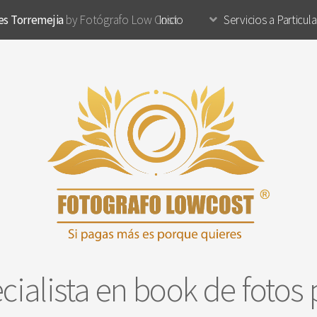
es Torremejia
by Fotógrafo Low Cost
Inicio
Servicios a Particul
cialista en book de fotos