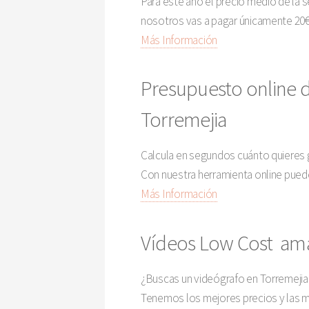
Para este año el precio medio de la 
nosotros vas a pagar únicamente 20€ 
Más Información
Presupuesto online 
Torremejia
Calcula en segundos cuánto quieres 
Con nuestra herramienta online puede
Más Información
Vídeos Low Cost ama
¿Buscas un videógrafo en Torremejia 
Tenemos los mejores precios y las me