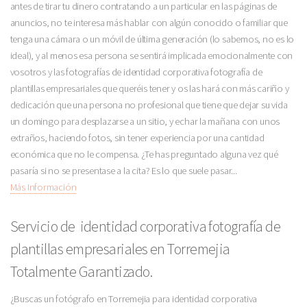
antes de tirar tu dinero contratando a un particular en las páginas de
anuncios, no te interesa más hablar con algún conocido o familiar que
tenga una cámara o un móvil de última generación (lo sabemos, no es lo
ideal), y al menos esa persona se sentirá implicada emocionalmente con
vosotros y las fotografías de identidad corporativa fotografía de
plantillas empresariales que queréis tener y os las hará con más cariño y
dedicación que una persona no profesional que tiene que dejar su vida
un domingo para desplazarse a un sitio, y echar la mañana con unos
extraños, haciendo fotos, sin tener experiencia por una cantidad
económica que no le compensa. ¿Te has preguntado alguna vez qué
pasaría si no se presentase a la cita? Es lo que suele pasar...
Más Información
Servicio de identidad corporativa fotografía de
plantillas empresariales en Torremejia
Totalmente Garantizado.
¿Buscas un fotógrafo en Torremejia para identidad corporativa