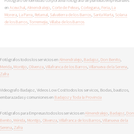
Fotógrafo de identidad corporativa fotografía de plantillas empresariales
en
Aceuchal
,
Almendralejo
,
Corte de Peleas
,
Cortegana
,
Feria
,
La
Morera
,
La Parra
,
Retamal
,
Salvatierra de los Barros
,
Santa Marta
,
Solana
de los Barros
,
Torremejia
,
Villaba de los Barros
Fotógrafos todos los servicios en
Almendralejo
,
Badajoz
,
Don Benito
,
Merida
,
Montijo
,
Olivenza
,
Villafranca de los Barros
,
Villanueva de la Serena
,
Zafra
Videografo Badajoz, Videos Low Cost todos los servicos, Bodas, bautizos,
embarazadas y comuniones en
Badajoz y Toda la Provincia
Fotógrafos para Empresas todos los servicios en
Almendralejo
,
Badajoz
,
Don
Benito
,
Mérida
,
Montijo
,
Olivenza
,
Villafranca de los Barros
,
Villanueva de la
Serena
,
Zafra