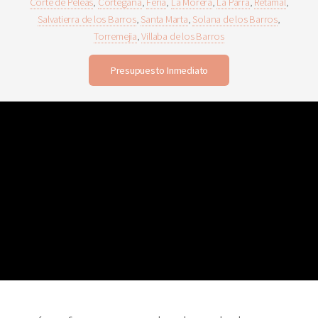
Corte de Peleas
,
Cortegana
,
Feria
,
La Morera
,
La Parra
,
Retamal
,
Salvatierra de los Barros
,
Santa Marta
,
Solana de los Barros
,
Torremejia
,
Villaba de los Barros
Presupuesto Inmediato