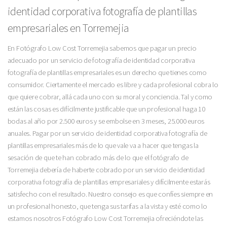
identidad corporativa fotografía de plantillas
empresariales en Torremejia
En Fotógrafo Low Cost Torremejia sabemos que pagar un precio
adecuado por un servicio de fotografía de identidad corporativa
fotografía de plantillas empresariales es un derecho que tienes como
consumidor. Ciertamente el mercado es libre y cada profesional cobra lo
que quiere cobrar, allá cada uno con su moral y conciencia. Tal y como
están las cosas es difícilmente justificable que un profesional haga 10
bodas al año por 2.500 euros y se embolse en 3 meses, 25.000 euros
anuales. Pagar por un servicio de identidad corporativa fotografía de
plantillas empresariales más de lo que vale va a hacer que tengas la
sesación de que te han cobrado más de lo que el fotógrafo de
Torremejia debería de haberte cobrado por un servicio de identidad
corporativa fotografía de plantillas empresariales y difícilmente estarás
satisfecho con el resultado. Nuestro consejo es que confíes siempre en
un profesional honesto, que tenga sus tarifas a la vista y esté como lo
estamos nosotros Fotógrafo Low Cost Torremejia ofreciéndote las