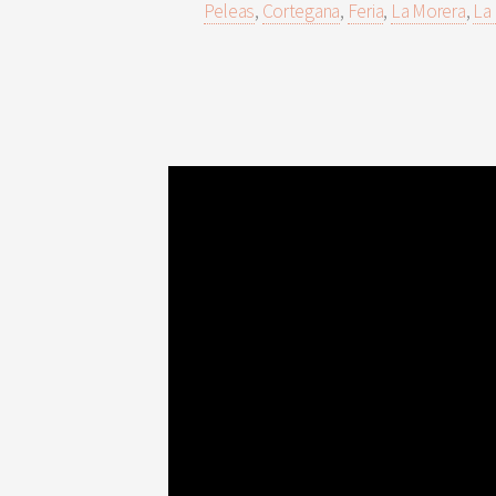
Peleas
,
Cortegana
,
Feria
,
La Morera
,
La 