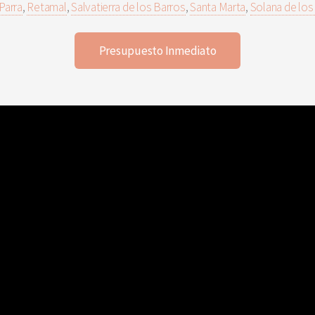
Parra
,
Retamal
,
Salvatierra de los Barros
,
Santa Marta
,
Solana de los
Presupuesto Inmediato