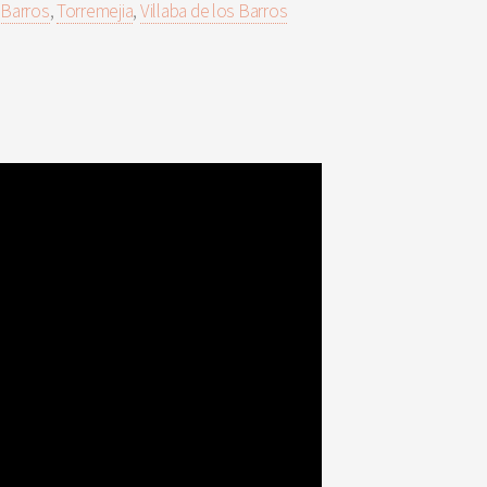
 Barros
,
Torremejia
,
Villaba de los Barros