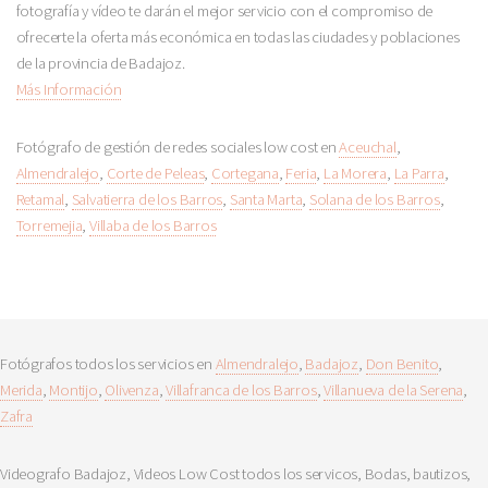
fotografía y vídeo te darán el mejor servicio con el compromiso de
ofrecerte la oferta más económica en todas las ciudades y poblaciones
de la provincia de Badajoz.
Más Información
Fotógrafo de gestión de redes sociales low cost en
Aceuchal
,
Almendralejo
,
Corte de Peleas
,
Cortegana
,
Feria
,
La Morera
,
La Parra
,
Retamal
,
Salvatierra de los Barros
,
Santa Marta
,
Solana de los Barros
,
Torremejia
,
Villaba de los Barros
Fotógrafos todos los servicios en
Almendralejo
,
Badajoz
,
Don Benito
,
Merida
,
Montijo
,
Olivenza
,
Villafranca de los Barros
,
Villanueva de la Serena
,
Zafra
Videografo Badajoz, Videos Low Cost todos los servicos, Bodas, bautizos,