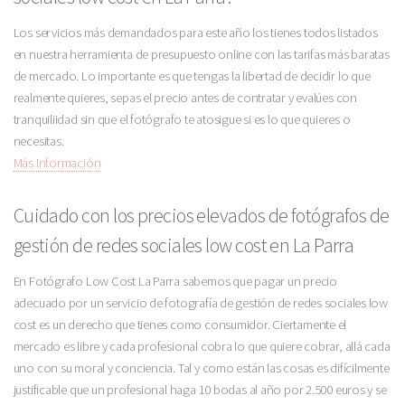
Los servicios más demandados para este año los tienes todos listados
en nuestra herramienta de presupuesto online con las tarifas más baratas
de mercado. Lo importante es que tengas la libertad de decidir lo que
realmente quieres, sepas el precio antes de contratar y evalúes con
tranquiliidad sin que el fotógrafo te atosigue si es lo que quieres o
necesitas.
Más Información
Cuidado con los precios elevados de fotógrafos de
gestión de redes sociales low cost en La Parra
En Fotógrafo Low Cost La Parra sabemos que pagar un precio
adecuado por un servicio de fotografía de gestión de redes sociales low
cost es un derecho que tienes como consumidor. Ciertamente el
mercado es libre y cada profesional cobra lo que quiere cobrar, allá cada
uno con su moral y conciencia. Tal y como están las cosas es difícilmente
justificable que un profesional haga 10 bodas al año por 2.500 euros y se