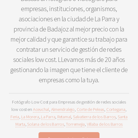
empresas, instituciones, organismos,
asociaciones en la ciudad de La Parra y
provincia de Badajoz al mejor precio con la
mejor calidad y que garantice su trabajo para
contratar un servicio de gestión de redes
sociales low cost. LLevamos más de 20 años
gestionando la imagen que tiene el cliente de
empresas como la tuya.
Fotógrafo Low Cost para Empresas de gestión de redes sociales
low cost en
Aceuchal
,
Almendralejo
,
Corte de Peleas
,
Cortegana
,
Feria
,
La Morera
,
La Parra
,
Retamal
,
Salvatierra de los Barros
,
Santa
Marta
,
Solana de los Barros
,
Torremejia
,
Villaba de los Barros